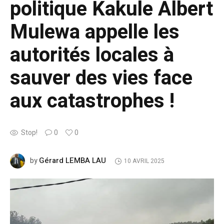
politique Kakule Albert
Mulewa appelle les
autorités locales à
sauver des vies face
aux catastrophes !
Stop!
0
0
Gérard LEMBA LAU
by
10 AVRIL 2025