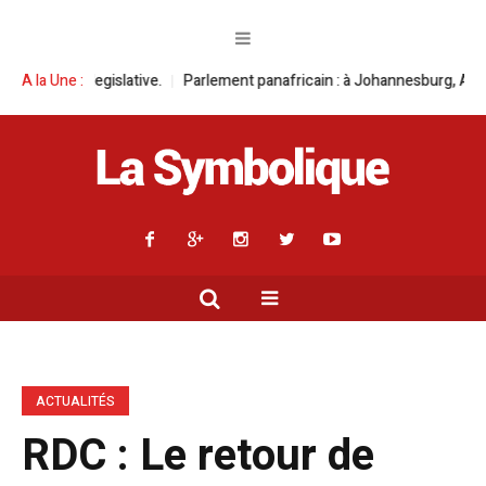
ive.
A la Une :
Parlement panafricain : à Johannesburg, Aimé Boji Sangara multipli
ACTUALITÉS
RDC : Le retour de