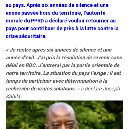
au pays. Après six années de silence et une
année passée hors du territoire, l’autorité
morale du PPRD a déclaré vouloir retourner au
pays pour contribuer de près à la lutte contre la
crise sécuritaire.
« Je rentre après six années de silence et une
année d’exil. J’ai pris la résolution de revenir sans
délai en RDC. J’entrerai par la partie orientale de
notre territoire. La situation du pays l’exige : il est
temps de participer avec détermination à la
recherche de vraies solutions. »
a déclaré Joseph
Kabila.