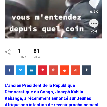
1
81
SHARE
VIEWS
L’ancien Président de la République
Démocratique du Congo, Joseph Kabila
Kabange, a récemment annoncé sur Jeunes
Afrique son intention de revenir prochainement