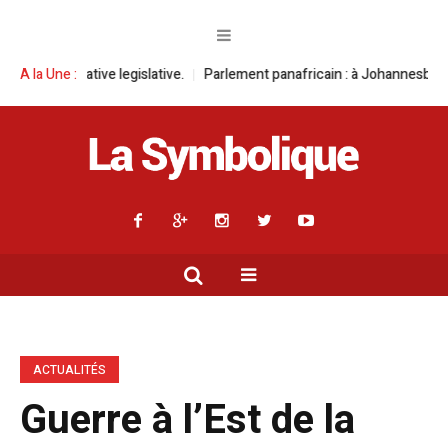
islative.
A la Une :
Parlement panafricain : à Johannesburg, Aimé Boji Sangara mu
ACTUALITÉS
Guerre à l’Est de la