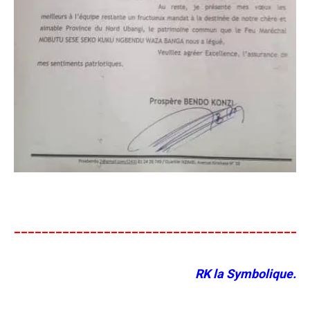
__________________________________________
RK la Symbolique.