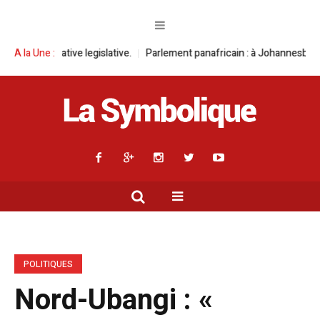
egislative.
A la Une :
Parlement panafricain : à Johannesburg, Aimé Boji Sangara 
POLITIQUES
Nord-Ubangi : «