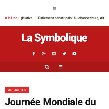
ve.
A la Une :
Parlement panafricain : à Johannesburg, Aimé Boji Sangara multipli
ACTUALITÉS
Journée Mondiale du