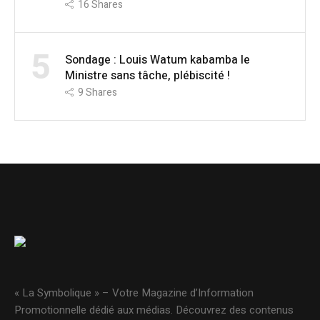
16
Shares
5
Sondage : Louis Watum kabamba le
Ministre sans tâche, plébiscité !
9
Shares
« La Symbolique » – Votre Magazine d’Information
Promotionnelle dédié aux médias. Découvrez des contenus