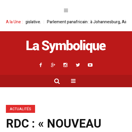
rlement panafricain : à Johannesburg, Aimé Boji Sangara multiplie les pl
A la Une :
ACTUALITÉS
RDC : « NOUVEAU