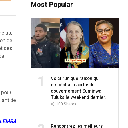
Most Popular
élas,
ion de
et des
ba
1
Voici l’unique raison qui
empêcha la sortie du
gouvernement Suminwa
 pour
Tuluka le weekend dernier.
llant de
100
Shares
 LEMBA
Rencontrez les meilleurs