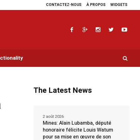
CONTACTEZ-NOUS
À PROPOS
WIDGETS
 les plaidoyers en faveur de la RDC.
Parlement panafricain : à Johannesburg
tionality
The Latest News
a
2 août 2026
Mines: Alain Lubamba, député
honoraire félicite Louis Watum
pour sa mise en œuvre de son