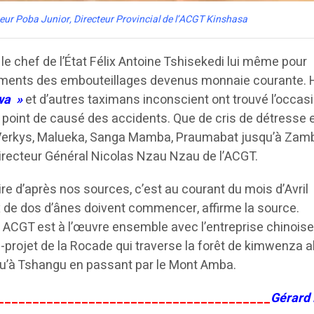
ur Poba Junior, Directeur Provincial de l’ACGT Kinshasa
le chef de l’État Félix Antoine Tshisekedi lui même pour
ents des embouteillages devenus monnaie courante. H
wa »
et d’autres taximans inconscient ont trouvé l’occas
u point de causé des accidents. Que de cris de détresse 
r Verkys, Malueka, Sanga Mamba, Praumabat jusqu’à Zam
Directeur Général Nicolas Nzau Nzau de l’ACGT.
re d’après nos sources, c’est au courant du mois d’Avril
 de dos d’ânes doivent commencer, affirme la source.
ACGT est à l’œuvre ensemble avec l’entreprise chinoise
projet de la Rocade qui traverse la forêt de kimwenza a
qu’à Tshangu en passant par le Mont Amba.
_______________________________________
Gérard