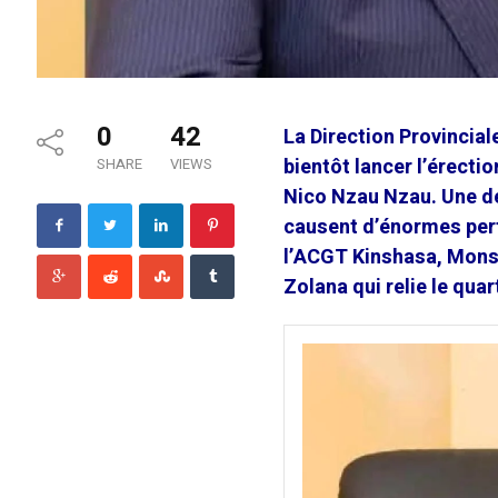
0
42
La Direction Provincia
bientôt lancer l’érecti
SHARE
VIEWS
Nico Nzau Nzau. Une déc
causent d’énormes perte
l’ACGT Kinshasa, Monsi
Zolana qui relie le qu