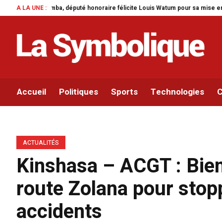
onoraire félicite Louis Watum pour sa mise en œuvre de son initiative legisl
A LA UNE :
Accueil
Politiques
Sports
Technologies
C
ACTUALITÉS
Kinshasa – ACGT : Bien
route Zolana pour stop
accidents