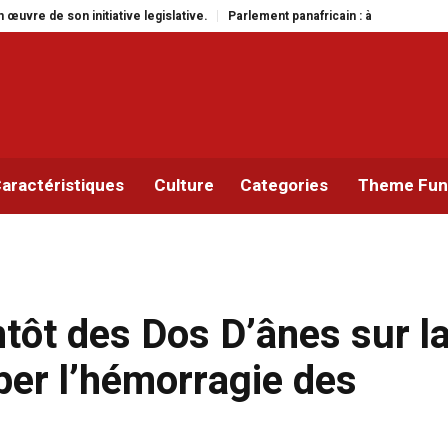
ative.
Parlement panafricain : à Johannesburg, Aimé Boji Sangara multiplie
aractéristiques
Culture
Categories
Theme Func
tôt des Dos D’ânes sur l
per l’hémorragie des