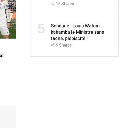
16
Shares
5
Sondage : Louis Watum
kabamba le Ministre sans
tâche, plébiscité !
9
Shares
al
s