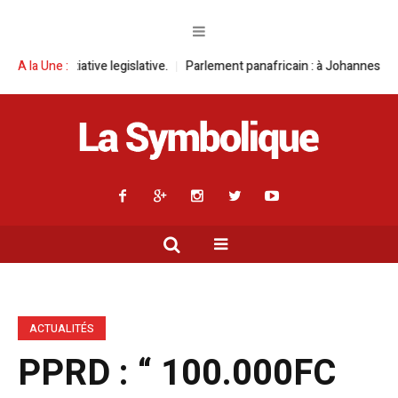
 legislative.
A la Une :
Parlement panafricain : à Johannesburg, Aimé Boji Sangar
ACTUALITÉS
PPRD : “ 100.000FC