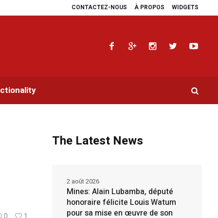
CONTACTEZ-NOUS
À PROPOS
WIDGETS
plaidoyers en faveur de la RDC.
Parlement panafricain : à Johannesburg, Aim
tionality
The Latest News
2 août 2026
Mines: Alain Lubamba, député
honoraire félicite Louis Watum
pour sa mise en œuvre de son
0
1