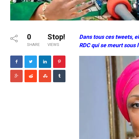
0
Stop!
Dans tous ces tweets, el
RDC qui se meurt sous l
SHARE
VIEWS