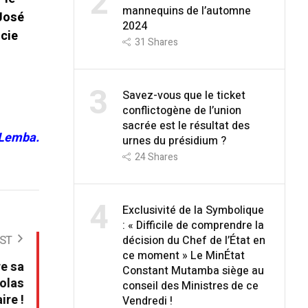
2
mannequins de l’automne
 José
2024
ucie
31
Shares
3
Savez-vous que le ticket
conflictogène de l’union
sacrée est le résultat des
 Lemba.
urnes du présidium ?
24
Shares
4
Exclusivité de la Symbolique
: « Difficile de comprendre la
ST
décision du Chef de l’État en
ce moment » Le MinÉtat
re sa
Constant Mutamba siège au
colas
conseil des Ministres de ce
ire !
Vendredi !