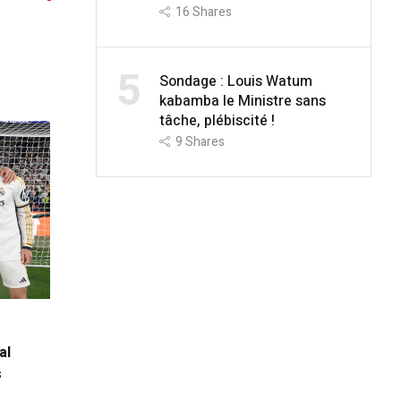
16
Shares
5
Sondage : Louis Watum
kabamba le Ministre sans
tâche, plébiscité !
9
Shares
al
s