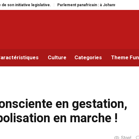
.
Parlement panafricain : à Johannesburg, Aimé Boji Sangara multiplie les 
aractéristiques
Culture
Categories
Theme Func
onsciente en gestation,
olisation en marche !
Stop!