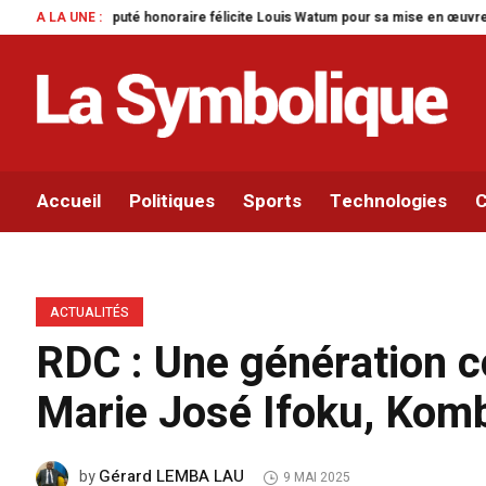
ire félicite Louis Watum pour sa mise en œuvre de son initiative legislative
A LA UNE :
Accueil
Politiques
Sports
Technologies
C
ACTUALITÉS
RDC : Une génération c
Marie José Ifoku, Komb
Gérard LEMBA LAU
by
9 MAI 2025