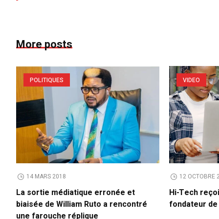
More posts
POLITIQUES
VIDEO
14 MARS 2018
12 OCTOBRE 
La sortie médiatique erronée et
Hi-Tech reço
biaisée de William Ruto a rencontré
fondateur d
une farouche réplique